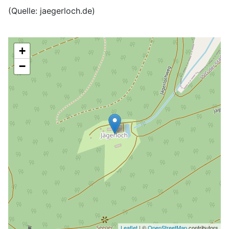
(Quelle: jaegerloch.de)
+
−
Leaflet
| ©
OpenStreetMap
contributors