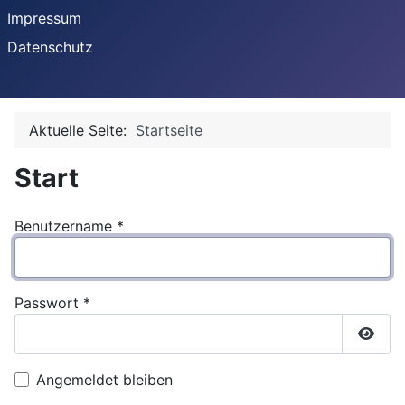
Impressum
Datenschutz
Aktuelle Seite:
Startseite
Start
Benutzername
*
Passwort
*
Passw
Angemeldet bleiben